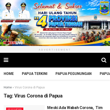
ADVERTISEMENT
HOME
PAPUA TERKINI
PAPUA PEGUNUNGAN
PAPU
Home
»
Virus Corona di Papua
Tag:
Virus Corona di Papua
Meski Ada Wabah Corona, Tim
KESEHATAN