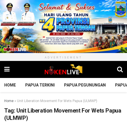
ADVERTISEMENT
HOME
PAPUA TERKINI
PAPUA PEGUNUNGAN
PAPU
Home
»
Unit Liberation Movement For Wets Papua (ULMWP)
Tag:
Unit Liberation Movement For Wets Papua
(ULMWP)