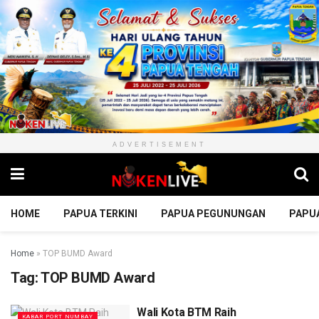
ADVERTISEMENT
HOME
PAPUA TERKINI
PAPUA PEGUNUNGAN
PAPU
Home
»
TOP BUMD Award
Tag:
TOP BUMD Award
Wali Kota BTM Raih
KABAR PORT NUMBAY