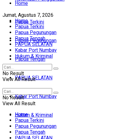
Home
Jumat, Agustus 7, 2026
Home
Papua Terkini
Papua Terkini
Papua Pegunungan
Papua Tengah
Papua Pegunungan
PAPUA SELATAN
Kabar Port Numbay
Hukum & Kriminal
Papua Tengah
No Result
PAPUA SELATAN
View All Result
Kabar Port Numbay
No Result
View All Result
Home
Hukum & Kriminal
Papua Terkini
Papua Pegunungan
Papua Tengah
PAPUA SELATAN