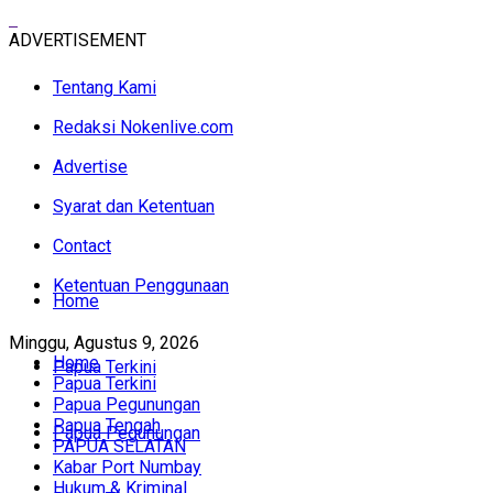
ADVERTISEMENT
Tentang Kami
Redaksi Nokenlive.com
Advertise
Syarat dan Ketentuan
Contact
Ketentuan Penggunaan
Home
Minggu, Agustus 9, 2026
Home
Papua Terkini
Papua Terkini
Papua Pegunungan
Papua Tengah
Papua Pegunungan
PAPUA SELATAN
Kabar Port Numbay
Hukum & Kriminal