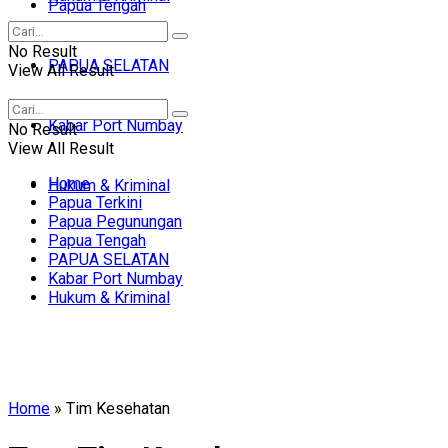
Papua Tengah
No Result
PAPUA SELATAN
View All Result
Kabar Port Numbay
No Result
View All Result
Home
Hukum & Kriminal
Papua Terkini
Papua Pegunungan
Papua Tengah
PAPUA SELATAN
Kabar Port Numbay
Hukum & Kriminal
Home
»
Tim Kesehatan