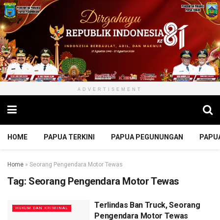
ADVERTISEMENT
HOME
PAPUA TERKINI
PAPUA PEGUNUNGAN
PAPU
Home
»
Seorang Pengendara Motor Tewas
Tag:
Seorang Pengendara Motor Tewas
Terlindas Ban Truck, Seorang
HUKUM DAN KRIMINAL
Pengendara Motor Tewas