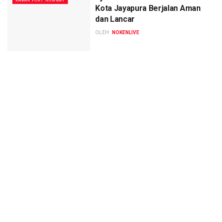
KABAR PORT NUMBAY
Kota Jayapura Berjalan Aman
dan Lancar
OLEH :
NOKENLIVE