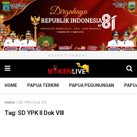
ADVERTISEMENT
HOME
PAPUA TERKINI
PAPUA PEGUNUNGAN
PAPU
Home
»
SD YPK II Dok VIII
Tag:
SD YPK II Dok VIII