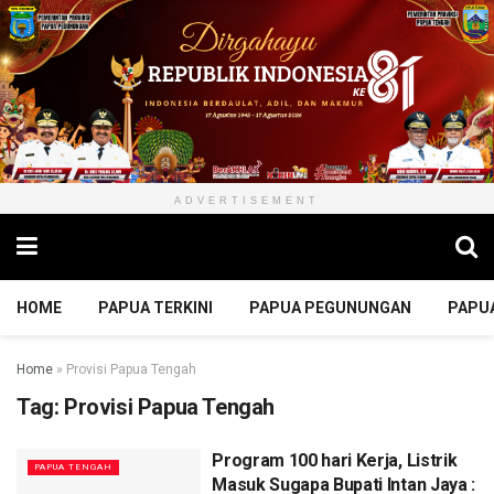
ADVERTISEMENT
HOME
PAPUA TERKINI
PAPUA PEGUNUNGAN
PAPU
Home
»
Provisi Papua Tengah
Tag:
Provisi Papua Tengah
Program 100 hari Kerja, Listrik
PAPUA TENGAH
Masuk Sugapa Bupati Intan Jaya :