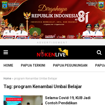
ADVERTISEMENT
HOME
PAPUA TERKINI
PAPUA PEGUNUNGAN
PAPU
Home
»
program Kenambai Umbai Belajar
Tag:
program Kenambai Umbai Belajar
Selama Covid-19, KUB Jadi
PENDIDIKAN
Contoh Pendidikan