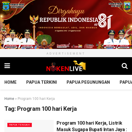
ADVERTISEMENT
HOME
PAPUA TERKINI
PAPUA PEGUNUNGAN
PAPU
Home
»
Program 100 hari Kerja
Tag:
Program 100 hari Kerja
Program 100 hari Kerja, Listrik
PAPUA TENGAH
Masuk Sugapa Bupati Intan Jaya :