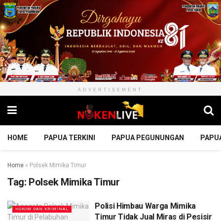
ADVERTISEMENT
HOME
PAPUA TERKINI
PAPUA PEGUNUNGAN
PAPU
Home
»
Polsek Mimika Timur
Tag:
Polsek Mimika Timur
Polisi Himbau Warga Mimika
HUKUM DAN KRIMINAL
Timur Tidak Jual Miras di Pesisir