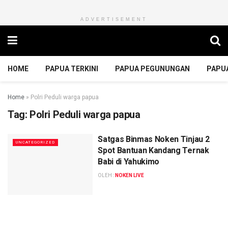
ADVERTISEMENT
HOME
PAPUA TERKINI
PAPUA PEGUNUNGAN
PAPU
Home
»
Polri Peduli warga papua
Tag:
Polri Peduli warga papua
Satgas Binmas Noken Tinjau 2
UNCATEGORIZED
Spot Bantuan Kandang Ternak
Babi di Yahukimo
OLEH :
NOKEN LIVE