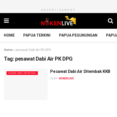
ADVERTISEMENT
HOME
PAPUA TERKINI
PAPUA PEGUNUNGAN
PAPU
Home
»
pesawat Dabi Air PK DPG
Tag:
pesawat Dabi Air PK DPG
Pesawat Dabi Air Ditembak KKB
HUKUM DAN KRIMINAL
OLEH :
NOKEN LIVE