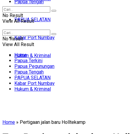
Papua Tengah
No Result
PAPUA SELATAN
View All Result
Kabar Port Numbay
No Result
View All Result
Home
Hukum & Kriminal
Papua Terkini
Papua Pegunungan
Papua Tengah
PAPUA SELATAN
Kabar Port Numbay
Hukum & Kriminal
Home
»
Pertigaan jalan baru Holltekamp