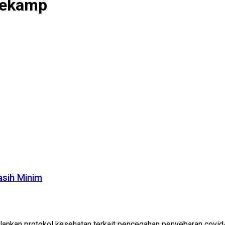
ltekamp
sih Minim
nkan protokol kesehatan terkait pencegahan penyebaran covid-19