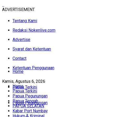
ADVERTISEMENT
Tentang Kami
Redaksi Nokenlive.com
Advertise
Syarat dan Ketentuan
Contact
Ketentuan Penggunaan
Home
Kamis, Agustus 6, 2026
Home
Papua Terkini
Papua Terkini
Papua Pegunungan
Papua Tengah
Papua Pegunungan
PAPUA SELATAN
Kabar Port Numbay
Hukum & Kriminal