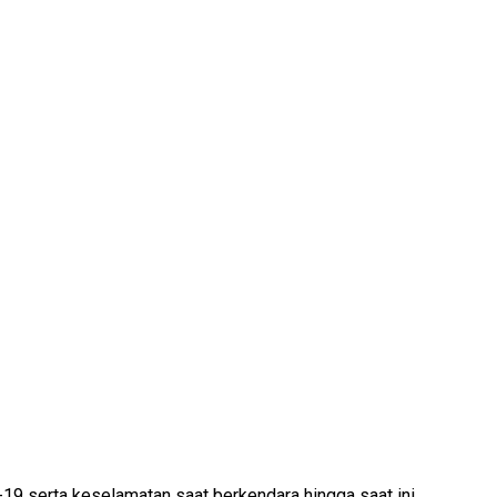
 serta keselamatan saat berkendara hingga saat ini ...