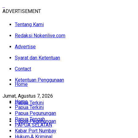
ADVERTISEMENT
Tentang Kami
Redaksi Nokenlive.com
Advertise
Syarat dan Ketentuan
Contact
Ketentuan Penggunaan
Home
Jumat, Agustus 7, 2026
Home
Papua Terkini
Papua Terkini
Papua Pegunungan
Papua Tengah
Papua Pegunungan
PAPUA SELATAN
Kabar Port Numbay
Hukum & Kriminal