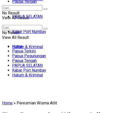
Papua Tengah
No Result
PAPUA SELATAN
View All Result
Kabar Port Numbay
No Result
View All Result
Home
Hukum & Kriminal
Papua Terkini
Papua Pegunungan
Papua Tengah
PAPUA SELATAN
Kabar Port Numbay
Hukum & Kriminal
Home
»
Peresmian Wisma Atlit