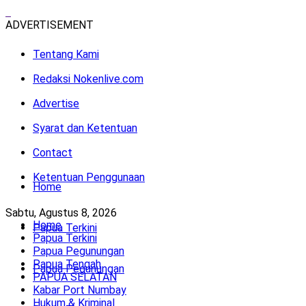
ADVERTISEMENT
Tentang Kami
Redaksi Nokenlive.com
Advertise
Syarat dan Ketentuan
Contact
Ketentuan Penggunaan
Home
Sabtu, Agustus 8, 2026
Home
Papua Terkini
Papua Terkini
Papua Pegunungan
Papua Tengah
Papua Pegunungan
PAPUA SELATAN
Kabar Port Numbay
Hukum & Kriminal