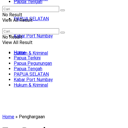
Papua Tengah
No Result
PAPUA SELATAN
View All Result
Kabar Port Numbay
No Result
View All Result
Home
Hukum & Kriminal
Papua Terkini
Papua Pegunungan
Papua Tengah
PAPUA SELATAN
Kabar Port Numbay
Hukum & Kriminal
Home
»
Penghargaan