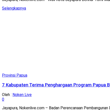
Details
Selengkapnya
Provinsi Papua
7 Kabupaten Terima Penghargaan Program Papua B
Oleh :
Noken Live
0
Jayapura, Nokenlive.com – Badan Perencanaan Pembangunan D