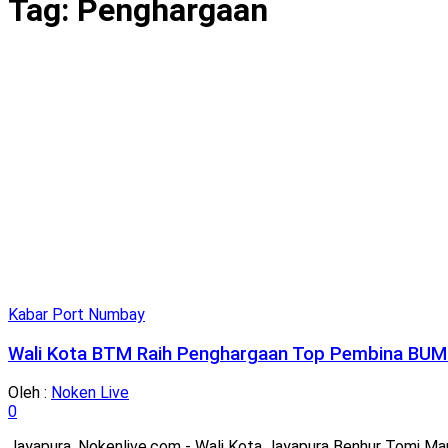
Tag:
Penghargaan
Kabar Port Numbay
Wali Kota BTM Raih Penghargaan Top Pembina BU
Oleh :
Noken Live
0
Jayapura, Nokenlive.com - Wali Kota Jayapura Benhur Tomi M