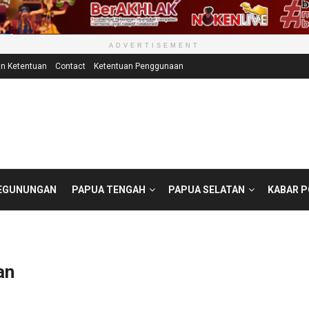
ADVERTISEMENT
an Ketentuan
Contact
Ketentuan Penggunaan
EGUNUNGAN
PAPUA TENGAH
PAPUA SELATAN
KABAR 
an