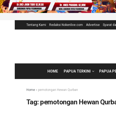
Tentang Kami
Redaksi Nokenlive.com
Advertise
Syarat d
HOME
PAPUA TERKINI
PAPUA P
Home
»
pemotongan Hewan Qurban
Tag:
pemotongan Hewan Qurb