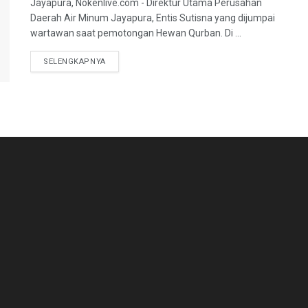
Jayapura, Nokenlive.com - Direktur Utama Perusahan
Daerah Air Minum Jayapura, Entis Sutisna yang dijumpai
wartawan saat pemotongan Hewan Qurban. Di ...
DETAILS
SELENGKAPNYA