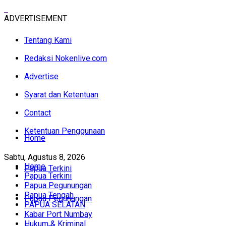
ADVERTISEMENT
Tentang Kami
Redaksi Nokenlive.com
Advertise
Syarat dan Ketentuan
Contact
Ketentuan Penggunaan
Home
Sabtu, Agustus 8, 2026
Home
Papua Terkini
Papua Terkini
Papua Pegunungan
Papua Tengah
Papua Pegunungan
PAPUA SELATAN
Kabar Port Numbay
Hukum & Kriminal