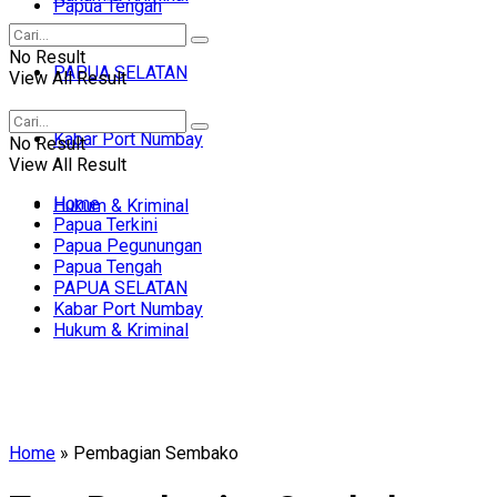
Papua Tengah
No Result
PAPUA SELATAN
View All Result
Kabar Port Numbay
No Result
View All Result
Home
Hukum & Kriminal
Papua Terkini
Papua Pegunungan
Papua Tengah
PAPUA SELATAN
Kabar Port Numbay
Hukum & Kriminal
Home
»
Pembagian Sembako