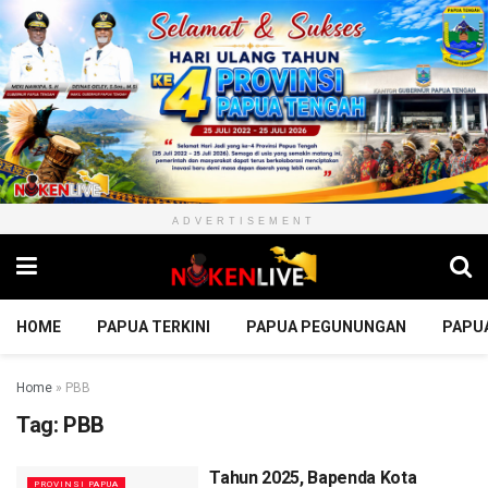
ADVERTISEMENT
HOME
PAPUA TERKINI
PAPUA PEGUNUNGAN
PAPU
Home
»
PBB
Tag:
PBB
Tahun 2025, Bapenda Kota
PROVINSI PAPUA