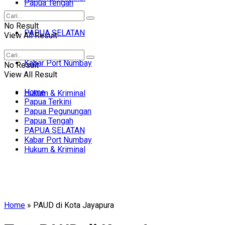
Papua Tengah
No Result
PAPUA SELATAN
View All Result
Kabar Port Numbay
No Result
View All Result
Home
Hukum & Kriminal
Papua Terkini
Papua Pegunungan
Papua Tengah
PAPUA SELATAN
Kabar Port Numbay
Hukum & Kriminal
Home
»
PAUD di Kota Jayapura