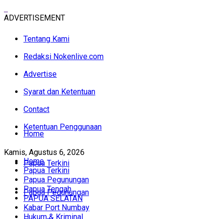
ADVERTISEMENT
Tentang Kami
Redaksi Nokenlive.com
Advertise
Syarat dan Ketentuan
Contact
Ketentuan Penggunaan
Home
Kamis, Agustus 6, 2026
Home
Papua Terkini
Papua Terkini
Papua Pegunungan
Papua Tengah
Papua Pegunungan
PAPUA SELATAN
Kabar Port Numbay
Hukum & Kriminal