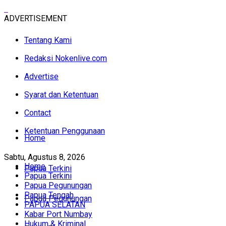
ADVERTISEMENT
Tentang Kami
Redaksi Nokenlive.com
Advertise
Syarat dan Ketentuan
Contact
Ketentuan Penggunaan
Home
Sabtu, Agustus 8, 2026
Home
Papua Terkini
Papua Terkini
Papua Pegunungan
Papua Tengah
Papua Pegunungan
PAPUA SELATAN
Kabar Port Numbay
Hukum & Kriminal