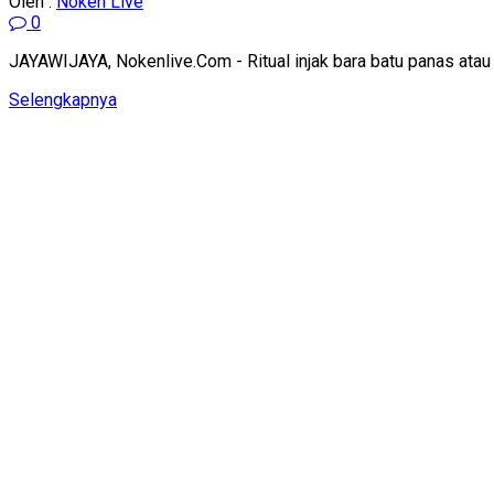
Oleh :
Noken Live
0
JAYAWIJAYA, Nokenlive.Com - Ritual injak bara batu panas ata
Details
Selengkapnya