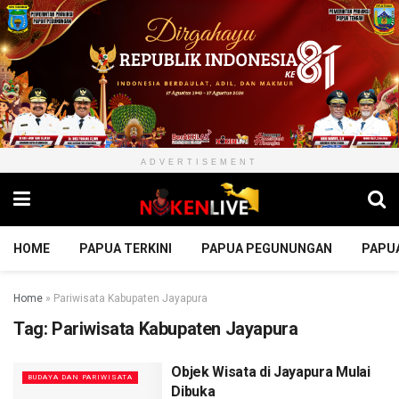
ADVERTISEMENT
HOME
PAPUA TERKINI
PAPUA PEGUNUNGAN
PAPU
Home
»
Pariwisata Kabupaten Jayapura
Tag:
Pariwisata Kabupaten Jayapura
Objek Wisata di Jayapura Mulai
BUDAYA DAN PARIWISATA
Dibuka