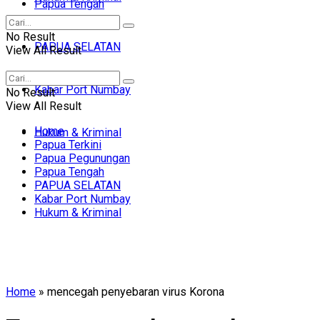
Papua Tengah
No Result
PAPUA SELATAN
View All Result
Kabar Port Numbay
No Result
View All Result
Home
Hukum & Kriminal
Papua Terkini
Papua Pegunungan
Papua Tengah
PAPUA SELATAN
Kabar Port Numbay
Hukum & Kriminal
Home
»
mencegah penyebaran virus Korona