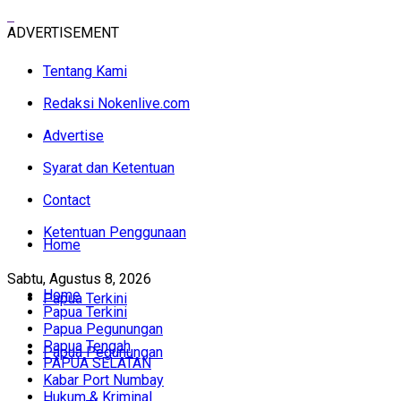
ADVERTISEMENT
Tentang Kami
Redaksi Nokenlive.com
Advertise
Syarat dan Ketentuan
Contact
Ketentuan Penggunaan
Home
Sabtu, Agustus 8, 2026
Home
Papua Terkini
Papua Terkini
Papua Pegunungan
Papua Tengah
Papua Pegunungan
PAPUA SELATAN
Kabar Port Numbay
Hukum & Kriminal