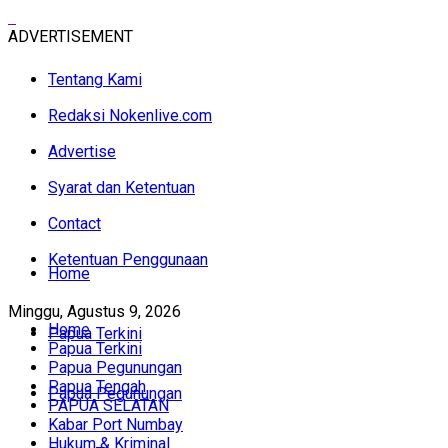
ADVERTISEMENT
Tentang Kami
Redaksi Nokenlive.com
Advertise
Syarat dan Ketentuan
Contact
Ketentuan Penggunaan
Home
Minggu, Agustus 9, 2026
Home
Papua Terkini
Papua Terkini
Papua Pegunungan
Papua Tengah
Papua Pegunungan
PAPUA SELATAN
Kabar Port Numbay
Hukum & Kriminal