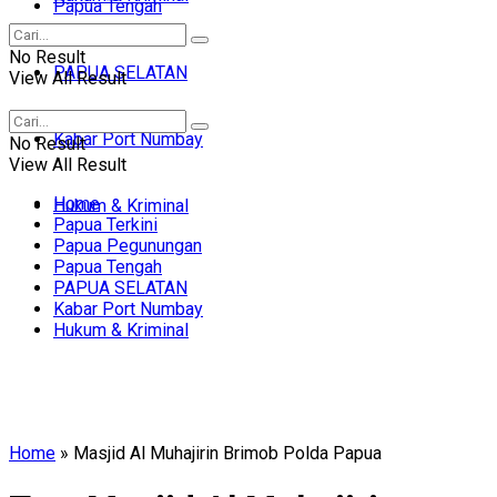
Papua Tengah
No Result
PAPUA SELATAN
View All Result
Kabar Port Numbay
No Result
View All Result
Home
Hukum & Kriminal
Papua Terkini
Papua Pegunungan
Papua Tengah
PAPUA SELATAN
Kabar Port Numbay
Hukum & Kriminal
Home
»
Masjid Al Muhajirin Brimob Polda Papua