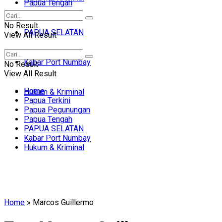
Papua Tengah
No Result
PAPUA SELATAN
View All Result
Kabar Port Numbay
No Result
View All Result
Home
Hukum & Kriminal
Papua Terkini
Papua Pegunungan
Papua Tengah
PAPUA SELATAN
Kabar Port Numbay
Hukum & Kriminal
Home
»
Marcos Guillermo