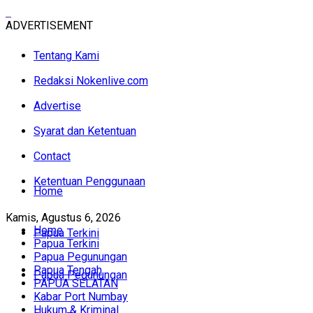
ADVERTISEMENT
Tentang Kami
Redaksi Nokenlive.com
Advertise
Syarat dan Ketentuan
Contact
Ketentuan Penggunaan
Home
Kamis, Agustus 6, 2026
Home
Papua Terkini
Papua Terkini
Papua Pegunungan
Papua Tengah
Papua Pegunungan
PAPUA SELATAN
Kabar Port Numbay
Hukum & Kriminal