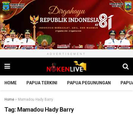
ADVERTISEMENT
HOME
PAPUA TERKINI
PAPUA PEGUNUNGAN
PAPU
Home
»
Mamadou Hady Barry
Tag:
Mamadou Hady Barry