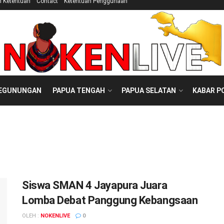
n Ketentuan
Contact
Ketentuan Penggunaan
PEGUNUNGAN
PAPUA TENGAH
PAPUA SELATAN
KABAR P
Siswa SMAN 4 Jayapura Juara
Lomba Debat Panggung Kebangsaan
OLEH :
NOKENLIVE
0