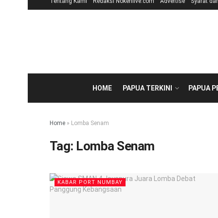
Tentang Kami
Redaksi Nokenlive.com
Advertise
Syarat da
HOME
PAPUA TERKINI
PAPUA 
Home
»
Lomba Senam
Tag:
Lomba Senam
KABAR PORT NUMBAY