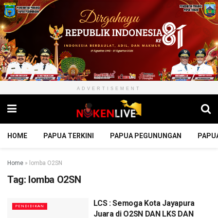
ADVERTISEMENT
HOME
PAPUA TERKINI
PAPUA PEGUNUNGAN
PAPU
Home
»
lomba O2SN
Tag:
lomba O2SN
LCS : Semoga Kota Jayapura
PENDIDIKAN
Juara di O2SN DAN LKS DAN