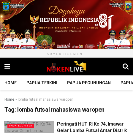
ADVERTISEMENT
HOME
PAPUA TERKINI
PAPUA PEGUNUNGAN
PAPU
Home
»
lomba futsal mahasiswa waropen
Tag:
lomba futsal mahasiswa waropen
Peringati HUT RI Ke 74, Imawar
UNCATEGORIZED
Gelar Lomba Futsal Antar Distrik