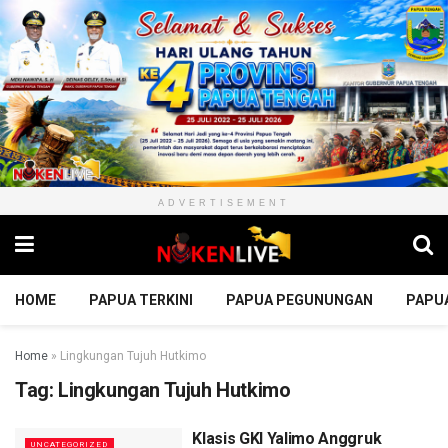
ADVERTISEMENT
HOME
PAPUA TERKINI
PAPUA PEGUNUNGAN
PAPU
Home
»
Lingkungan Tujuh Hutkimo
Tag:
Lingkungan Tujuh Hutkimo
Klasis GKI Yalimo Anggruk
UNCATEGORIZED