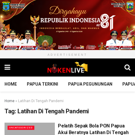
ADVERTISEMENT
HOME
PAPUA TERKINI
PAPUA PEGUNUNGAN
PAPU
Home
»
Latihan Di Tengah Pandemi
Tag:
Latihan Di Tengah Pandemi
Pelatih Sepak Bola PON Papua
UNCATEGORIZED
Akui Beratnya Latihan Di Tengah