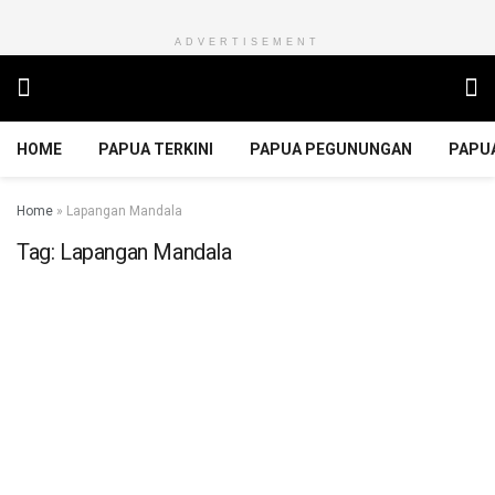
ADVERTISEMENT
HOME
PAPUA TERKINI
PAPUA PEGUNUNGAN
PAPU
Home
»
Lapangan Mandala
Tag:
Lapangan Mandala