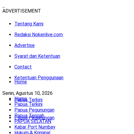
ADVERTISEMENT
Tentang Kami
Redaksi Nokenlive.com
Advertise
Syarat dan Ketentuan
Contact
Ketentuan Penggunaan
Home
Senin, Agustus 10, 2026
Home
Papua Terkini
Papua Terkini
Papua Pegunungan
Papua Tengah
Papua Pegunungan
PAPUA SELATAN
Kabar Port Numbay
Hukum & Kriminal