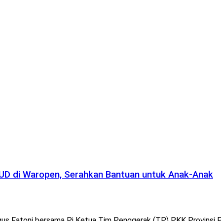
AUD di Waropen, Serahkan Bantuan untuk Anak-Anak
 Fatoni bersama Pj Ketua Tim Penggerak (TP) PKK Provinsi Pap