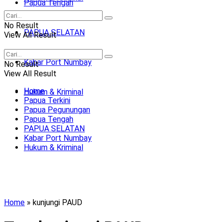
Papua Tengah
No Result
PAPUA SELATAN
View All Result
Kabar Port Numbay
No Result
View All Result
Home
Hukum & Kriminal
Papua Terkini
Papua Pegunungan
Papua Tengah
PAPUA SELATAN
Kabar Port Numbay
Hukum & Kriminal
Home
»
kunjungi PAUD