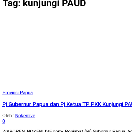
Tag:
kunjungi PAUD
Provinsi Papua
Pj Gubernur Papua dan Pj Ketua TP PKK Kunjungi P
Oleh :
Nokenlive
0
WAROPEN, NOKENLIVE.com- Penjabat (Pj) Gubernur Papua, Agus