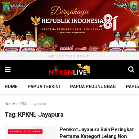
ADVERTISEMENT
HOME
PAPUA TERKINI
PAPUA PEGUNUNGAN
PAPU
Home
»
KPKNL Jayapura
Tag:
KPKNL Jayapura
Pemkot Jayapura Raih Peringkat
KABAR PORT NUMBAY
Pertama Kategori Lelang Non