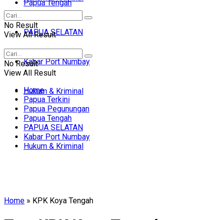
Papua Tengah
No Result
PAPUA SELATAN
View All Result
Kabar Port Numbay
No Result
View All Result
Home
Hukum & Kriminal
Papua Terkini
Papua Pegunungan
Papua Tengah
PAPUA SELATAN
Kabar Port Numbay
Hukum & Kriminal
Home
»
KPK Koya Tengah