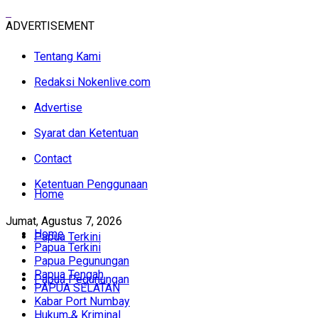
ADVERTISEMENT
Tentang Kami
Redaksi Nokenlive.com
Advertise
Syarat dan Ketentuan
Contact
Ketentuan Penggunaan
Home
Jumat, Agustus 7, 2026
Home
Papua Terkini
Papua Terkini
Papua Pegunungan
Papua Tengah
Papua Pegunungan
PAPUA SELATAN
Kabar Port Numbay
Hukum & Kriminal