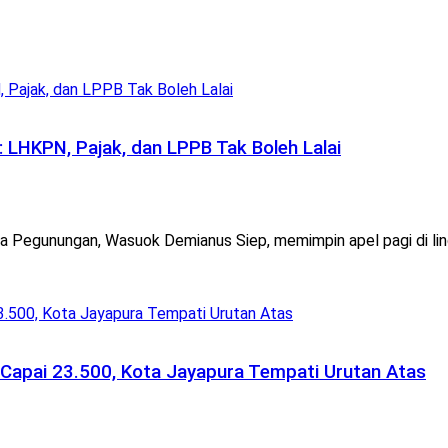
 LHKPN, Pajak, dan LPPB Tak Boleh Lalai
egunungan, Wasuok Demianus Siep, memimpin apel pagi di lin
 Capai 23.500, Kota Jayapura Tempati Urutan Atas