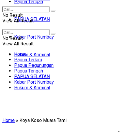
Papua Tengah
No Result
PAPUA SELATAN
View All Result
Kabar Port Numbay
No Result
View All Result
Home
Hukum & Kriminal
Papua Terkini
Papua Pegunungan
Papua Tengah
PAPUA SELATAN
Kabar Port Numbay
Hukum & Kriminal
Home
»
Koya Koso Muara Tami