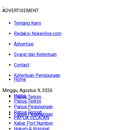
ADVERTISEMENT
Tentang Kami
Redaksi Nokenlive.com
Advertise
Syarat dan Ketentuan
Contact
Ketentuan Penggunaan
Home
Minggu, Agustus 9, 2026
Home
Papua Terkini
Papua Terkini
Papua Pegunungan
Papua Tengah
Papua Pegunungan
PAPUA SELATAN
Kabar Port Numbay
Hukum & Kriminal