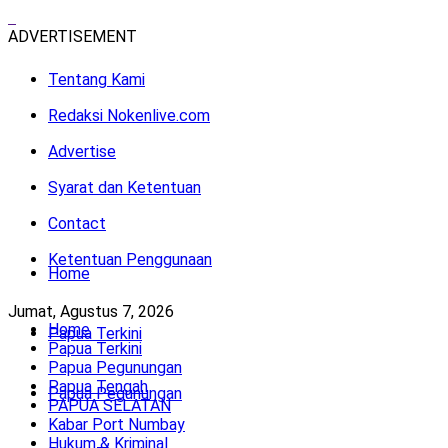
ADVERTISEMENT
Tentang Kami
Redaksi Nokenlive.com
Advertise
Syarat dan Ketentuan
Contact
Ketentuan Penggunaan
Home
Jumat, Agustus 7, 2026
Home
Papua Terkini
Papua Terkini
Papua Pegunungan
Papua Tengah
Papua Pegunungan
PAPUA SELATAN
Kabar Port Numbay
Hukum & Kriminal