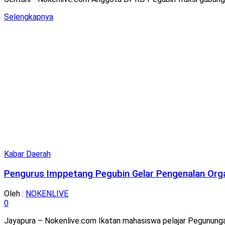
Details
Selengkapnya
Kabar Daerah
Pengurus Imppetang Pegubin Gelar Pengenalan Org
Oleh :
NOKENLIVE
0
Jayapura – Nokenlive.com Ikatan mahasiswa pelajar Pegunungan