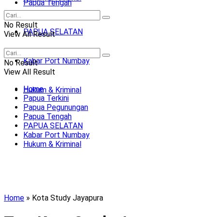
Papua Tengah
No Result
PAPUA SELATAN
View All Result
Kabar Port Numbay
No Result
View All Result
Home
Hukum & Kriminal
Papua Terkini
Papua Pegunungan
Papua Tengah
PAPUA SELATAN
Kabar Port Numbay
Hukum & Kriminal
Home
»
Kota Study Jayapura