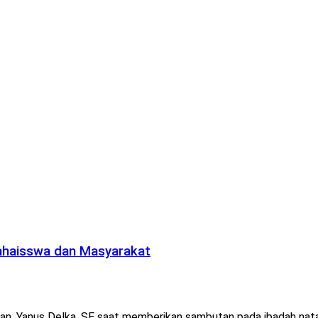
ahaisswa dan Masyarakat
n, Yanus Delka, SE saat memberikan sambutan pada ibadah nata