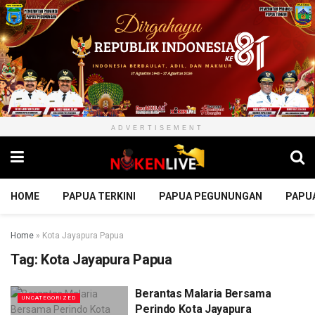
ADVERTISEMENT
HOME
PAPUA TERKINI
PAPUA PEGUNUNGAN
PAPU
Home
»
Kota Jayapura Papua
Tag:
Kota Jayapura Papua
Berantas Malaria Bersama
UNCATEGORIZED
Perindo Kota Jayapura