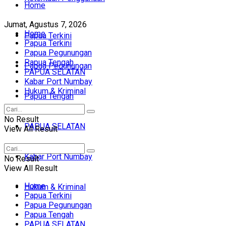
Home
Jumat, Agustus 7, 2026
Home
Papua Terkini
Papua Terkini
Papua Pegunungan
Papua Tengah
Papua Pegunungan
PAPUA SELATAN
Kabar Port Numbay
Hukum & Kriminal
Papua Tengah
No Result
PAPUA SELATAN
View All Result
Kabar Port Numbay
No Result
View All Result
Home
Hukum & Kriminal
Papua Terkini
Papua Pegunungan
Papua Tengah
PAPUA SELATAN