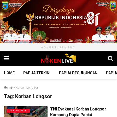
ADVERTISEMENT
HOME
PAPUA TERKINI
PAPUA PEGUNUNGAN
PAPU
Home
»
Korban Longsor
Tag:
Korban Longsor
TNI Evakuasi Korban Longsor
UNCATEGORIZED
Kampung Dupia Paniai