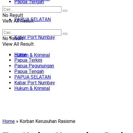
Papua Tengah
No Result
PAPUA SELATAN
View All Result
Kabar Port Numbay
No Result
View All Result
Home
Hukum & Kriminal
Papua Terkini
Papua Pegunungan
Papua Tengah
PAPUA SELATAN
Kabar Port Numbay
Hukum & Kriminal
Home
»
Korban Kerusuhan Rasisme