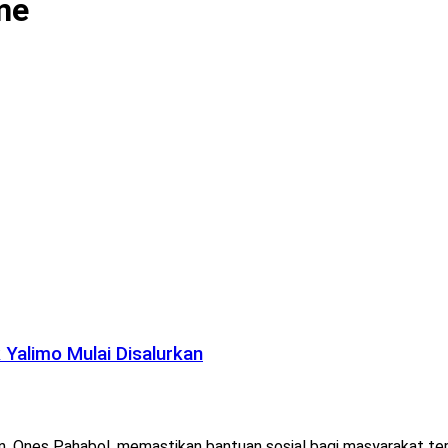
me
Yalimo Mulai Disalurkan
es Pahabol, memastikan bantuan sosial bagi masyarakat terdamp