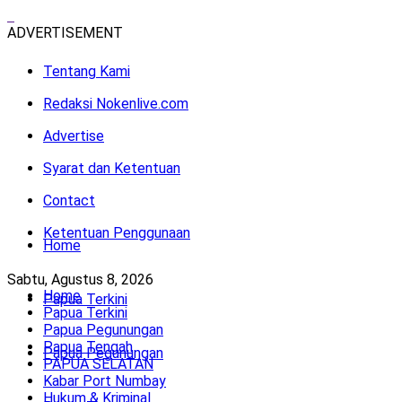
ADVERTISEMENT
Tentang Kami
Redaksi Nokenlive.com
Advertise
Syarat dan Ketentuan
Contact
Ketentuan Penggunaan
Home
Sabtu, Agustus 8, 2026
Home
Papua Terkini
Papua Terkini
Papua Pegunungan
Papua Tengah
Papua Pegunungan
PAPUA SELATAN
Kabar Port Numbay
Hukum & Kriminal