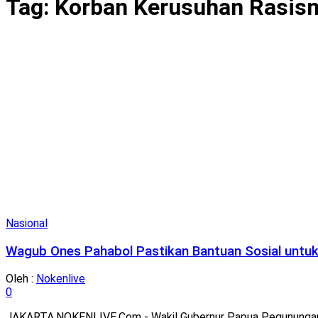
Tag:
Korban Kerusuhan Rasis
Nasional
Wagub Ones Pahabol Pastikan Bantuan Sosial untuk 
Oleh :
Nokenlive
0
JAKARTA,NOKENLIVE.Com - Wakil Gubernur Papua Pegunungan, On