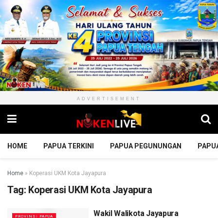
ADVERTISEMENT
HOME
PAPUA TERKINI
PAPUA PEGUNUNGAN
PAPU
Home
»
Koperasi UKM Kota Jayapura
Tag:
Koperasi UKM Kota Jayapura
Wakil Walikota Jayapura
PROVINSI PAPUA