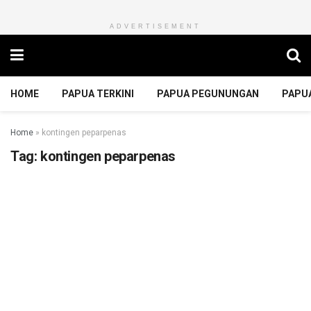
ADVERTISEMENT
HOME
PAPUA TERKINI
PAPUA PEGUNUNGAN
PAPU
Home
»
kontingen peparpenas
Tag:
kontingen peparpenas