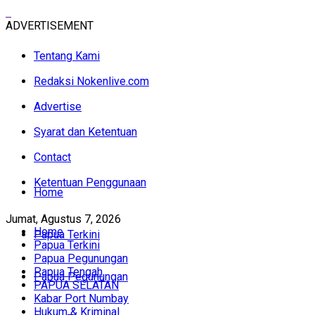
ADVERTISEMENT
Tentang Kami
Redaksi Nokenlive.com
Advertise
Syarat dan Ketentuan
Contact
Ketentuan Penggunaan
Home
Jumat, Agustus 7, 2026
Home
Papua Terkini
Papua Terkini
Papua Pegunungan
Papua Tengah
Papua Pegunungan
PAPUA SELATAN
Kabar Port Numbay
Hukum & Kriminal