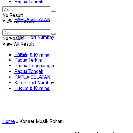
Papua Tengah
No Result
PAPUA SELATAN
View All Result
Kabar Port Numbay
No Result
View All Result
Home
Hukum & Kriminal
Papua Terkini
Papua Pegunungan
Papua Tengah
PAPUA SELATAN
Kabar Port Numbay
Hukum & Kriminal
Home
»
Konser Musik Rohani