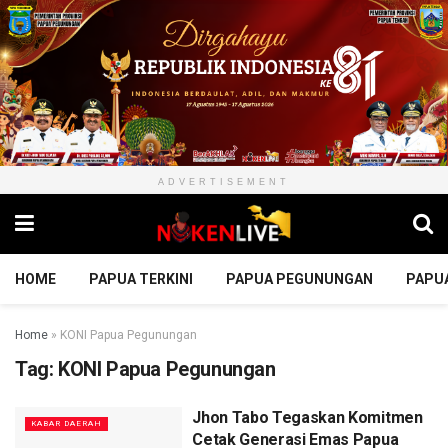
ADVERTISEMENT
HOME
PAPUA TERKINI
PAPUA PEGUNUNGAN
PAPU
Home
»
KONI Papua Pegunungan
Tag:
KONI Papua Pegunungan
Jhon Tabo Tegaskan Komitmen
KABAR DAERAH
Cetak Generasi Emas Papua