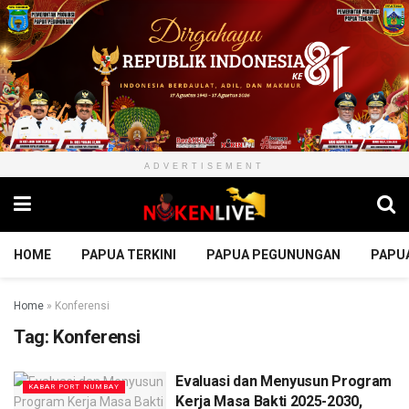
ADVERTISEMENT
HOME
PAPUA TERKINI
PAPUA PEGUNUNGAN
PAPU
Home
»
Konferensi
Tag:
Konferensi
Evaluasi dan Menyusun Program
KABAR PORT NUMBAY
Kerja Masa Bakti 2025-2030,