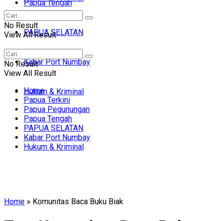
Papua Tengah
No Result
PAPUA SELATAN
View All Result
Kabar Port Numbay
No Result
View All Result
Home
Hukum & Kriminal
Papua Terkini
Papua Pegunungan
Papua Tengah
PAPUA SELATAN
Kabar Port Numbay
Hukum & Kriminal
Home
»
Komunitas Baca Buku Biak