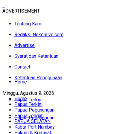
ADVERTISEMENT
Tentang Kami
Redaksi Nokenlive.com
Advertise
Syarat dan Ketentuan
Contact
Ketentuan Penggunaan
Home
Minggu, Agustus 9, 2026
Home
Papua Terkini
Papua Terkini
Papua Pegunungan
Papua Tengah
Papua Pegunungan
PAPUA SELATAN
Kabar Port Numbay
Hukum & Kriminal