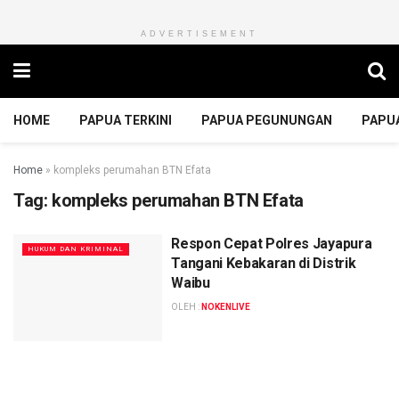
ADVERTISEMENT
HOME
PAPUA TERKINI
PAPUA PEGUNUNGAN
PAPU
Home
»
kompleks perumahan BTN Efata
Tag:
kompleks perumahan BTN Efata
‎Respon Cepat Polres Jayapura
HUKUM DAN KRIMINAL
Tangani Kebakaran di Distrik
Waibu
OLEH :
NOKENLIVE