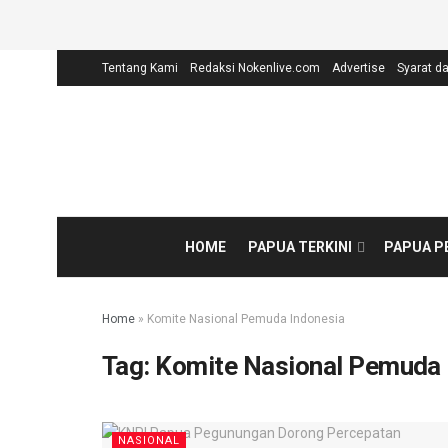
Tentang Kami
Redaksi Nokenlive.com
Advertise
Syarat d
HOME
PAPUA TERKINI
PAPUA 
Home
»
Komite Nasional Pemuda Indonesia
Tag:
Komite Nasional Pemuda 
NASIONAL