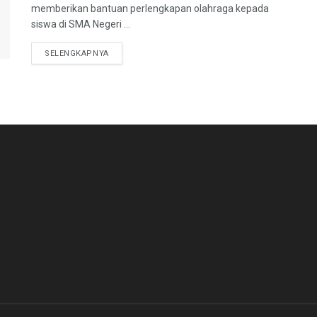
memberikan bantuan perlengkapan olahraga kepada
siswa di SMA Negeri ...
DETAILS
SELENGKAPNYA