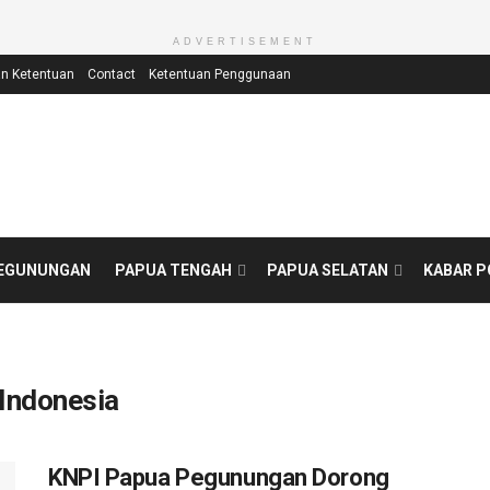
ADVERTISEMENT
an Ketentuan
Contact
Ketentuan Penggunaan
PEGUNUNGAN
PAPUA TENGAH
PAPUA SELATAN
KABAR P
Indonesia
KNPI Papua Pegunungan Dorong